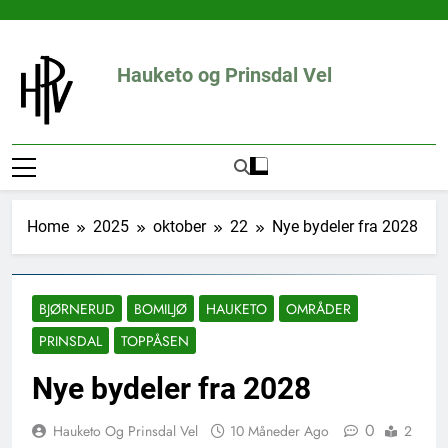
Skip
to
content
Hauketo og Prinsdal Vel
Home
2025
oktober
22
Nye bydeler fra 2028
BJØRNERUD
BOMILJØ
HAUKETO
OMRÅDER
PRINSDAL
TOPPÅSEN
Nye bydeler fra 2028
0
Hauketo Og Prinsdal Vel
10 Måneder Ago
2