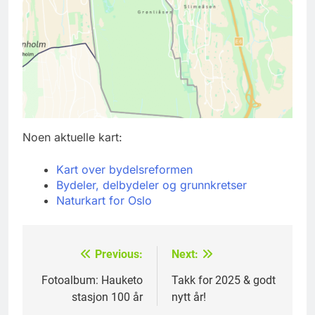
Noen aktuelle kart:
Kart over bydelsreformen
Bydeler, delbydeler og grunnkretser
Naturkart for Oslo
Previous:
Next:
Innleggsnavigasjon
Fotoalbum: Hauketo
Takk for 2025 & godt
stasjon 100 år
nytt år!