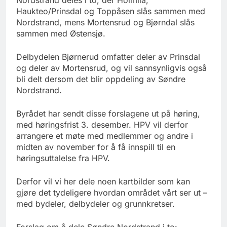
Haukteo/Prinsdal og Toppåsen slås sammen med
Nordstrand, mens Mortensrud og Bjørndal slås
sammen med Østensjø.
Delbydelen Bjørnerud omfatter deler av Prinsdal
og deler av Mortensrud, og vil sannsynligvis også
bli delt dersom det blir oppdeling av Søndre
Nordstrand.
Byrådet har sendt disse forslagene ut på høring,
med høringsfrist 3. desember. HPV vil derfor
arrangere et møte med medlemmer og andre i
midten av november for å få innspill til en
høringsuttalelse fra HPV.
Derfor vil vi her dele noen kartbilder som kan
gjøre det tydeligere hvordan området vårt ser ut –
med bydeler, delbydeler og grunnkretser.
Forslag om å dele Søndre Nordstrand i to: