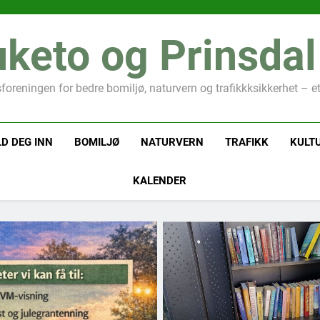
keto og Prinsdal
oreningen for bedre bomiljø, naturvern og trafikkksikkerhet – e
D DEG INN
BOMILJØ
NATURVERN
TRAFIKK
KULT
KALENDER