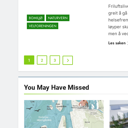
Friluftsl
greit å g
BOMILJØ
NATURVERN
helsefrem
VELFORENINGEN
løyper sk
men å ved
Les saken
1
2
3
You May Have
Missed