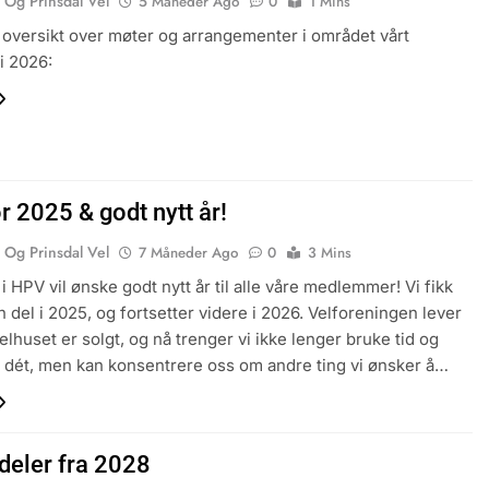
 Og Prinsdal Vel
5 Måneder Ago
0
1 Mins
 oversikt over møter og arrangementer i området vårt
i 2026:
r 2025 & godt nytt år!
 Og Prinsdal Vel
7 Måneder Ago
0
3 Mins
t i HPV vil ønske godt nytt år til alle våre medlemmer! Vi fikk
n del i 2025, og fortsetter videre i 2026. Velforeningen lever
elhuset er solgt, og nå trenger vi ikke lenger bruke tid og
å dét, men kan konsentrere oss om andre ting vi ønsker å…
deler fra 2028