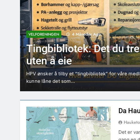
4 Måneder Ago
VELFORENINGEN
Tingbibliotek: Det du tr
uten å eie
HPV ønsker å tilby et “tingbibliotek” for våre m
kunne låne det som…
Da Hau
Hauketo
Det er va
gang en d