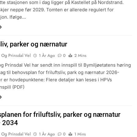
atte stasjonen som i dag ligger på Kastellet på Nordstrand.
kjer neppe før 2029. Tomten er allerede regulert for
jon. Ifølge…
sliv, parker og nærnatur
 Og Prinsdal Vel
1 År Ago
0
2 Mins
g Prinsdal Vel har sendt inn innspill til Bymiljøetatens høring
ag til behovsplan for friluftsliv, park og nærnatur 2026-
r er hovdepunktene: Flere detaljer kan leses i HPVs
nspill (PDF)
lanen for friluftsliv, parker og nærnatur
– 2034
 Og Prinsdal Vel
1 År Ago
0
1 Mins