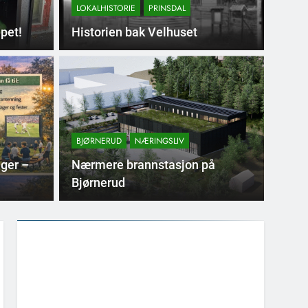
LOKALHISTORIE
PRINSDAL
pet!
Historien bak Velhuset
r Ago
BOMILJ
BJØRNERUD
NÆRINGSLIV
Tak
er og arrangementer i området vårt framover i
nger –
Nærmere brannstasjon på
Vi i st
Bjørnerud