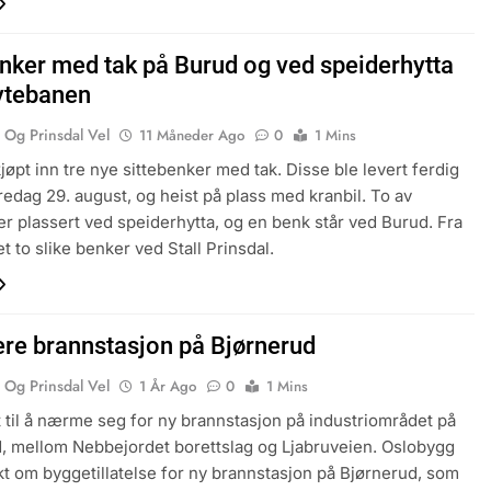
nker med tak på Burud og ved speiderhytta
ytebanen
 Og Prinsdal Vel
11 Måneder Ago
0
1 Mins
jøpt inn tre nye sittebenker med tak. Disse ble levert ferdig
redag 29. august, og heist på plass med kranbil. To av
r plassert ved speiderhytta, og en benk står ved Burud. Fra
et to slike benker ved Stall Prinsdal.
e brannstasjon på Bjørnerud
 Og Prinsdal Vel
1 År Ago
0
1 Mins
t til å nærme seg for ny brannstasjon på industriområdet på
, mellom Nebbejordet borettslag og Ljabruveien. Oslobygg
kt om byggetillatelse for ny brannstasjon på Bjørnerud, som