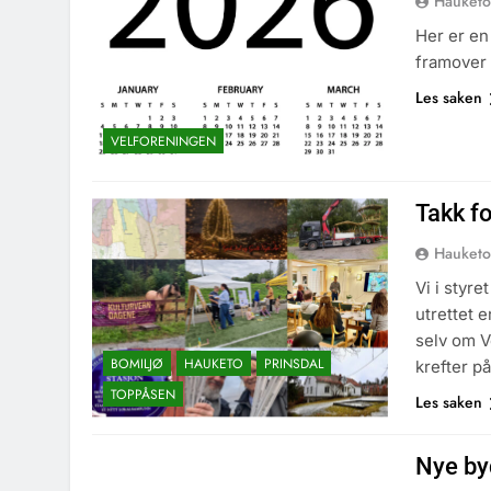
Hauketo
Her er en
framover 
Les saken
VELFORENINGEN
Takk fo
Hauketo
Vi i styre
utrettet e
selv om V
BOMILJØ
HAUKETO
PRINSDAL
krefter p
TOPPÅSEN
Les saken
Nye by