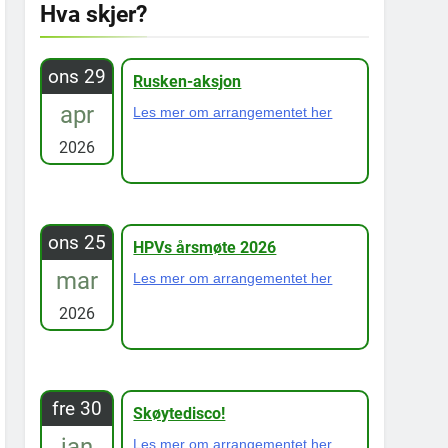
Hva skjer?
ons 29
Rusken-aksjon
apr
Les mer om arrangementet her
2026
ons 25
HPVs årsmøte 2026
mar
Les mer om arrangementet her
2026
fre 30
Skøytedisco!
jan
Les mer om arrangementet her