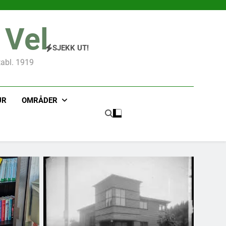
 Vel
SJEKK UT!
tabl. 1919
UR
OMRÅDER