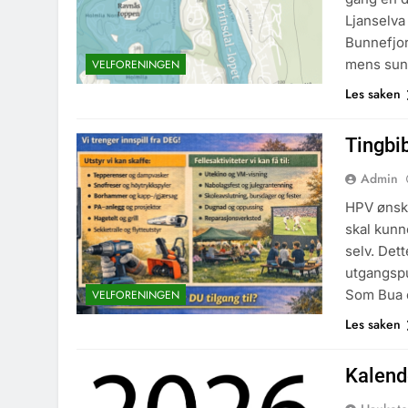
Ljanselva
Bunnefjor
mens sund
VELFORENINGEN
Les saken
Tingbib
Admin
HPV ønske
skal kunn
selv. Det
utgangspu
Som Bua e
VELFORENINGEN
Les saken
Kalend