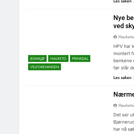
Les saken
Nye be
ved sk
Hauketo
HPV har k
montert f
BOMILJØ
HAUKETO
PRINSDAL
benkene e
VELFORENINGEN
før står d
Les saken
Nærmer
Hauketo
Det ser u
Bjørnerud
har nå sø