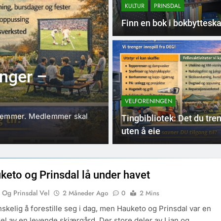
KULTUR
PRINSDAL
Finn en bok i bokbytteska
enger –
5 Månede
VELFORENINGEN
Kalenderen
VELFORENINGEN
edlemmer. Medlemmer skal
Her er en oversikt over møt
Tingbibliotek: Det du tre
2026:
uten å eie
keto og Prinsdal lå under havet
 Og Prinsdal Vel
2 Måneder Ago
0
2 Mins
nskelig å forestille seg i dag, men Hauketo og Prinsdal var en
el av en levende skjærgård. Der store deler av Ljan og