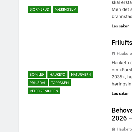
skal erst
Men det s
BJØRNERUD
NÆRINGSLIV
brannstas
Les saken
Friluft
Hauketo
Hauketo o
om «Forsl
BOMILJØ
HAUKETO
NATURVERN
2035», he
PRINSDAL
TOPPÅSEN
høringsin
VELFORENINGEN
Les saken
Behovsp
2026 
Hauketo