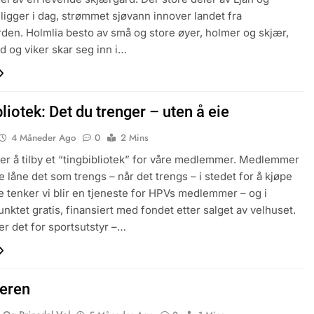
 ligger i dag, strømmet sjøvann innover landet fra
den. Holmlia besto av små og store øyer, holmer og skjær,
 og viker skar seg inn i…
liotek: Det du trenger – uten å eie
4 Måneder Ago
0
2 Mins
r å tilby et “tingbibliotek” for våre medlemmer. Medlemmer
e låne det som trengs – når det trengs – i stedet for å kjøpe
te tenker vi blir en tjeneste for HPVs medlemmer – og i
nktet gratis, finansiert med fondet etter salget av velhuset.
r det for sportsutstyr –…
eren