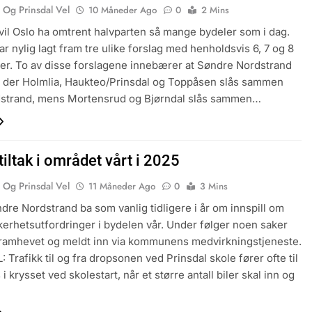
 Og Prinsdal Vel
10 Måneder Ago
0
2 Mins
vil Oslo ha omtrent halvparten så mange bydeler som i dag.
ar nylig lagt fram tre ulike forslag med henholdsvis 6, 7 og 8
er. To av disse forslagene innebærer at Søndre Nordstrand
o, der Holmlia, Haukteo/Prinsdal og Toppåsen slås sammen
strand, mens Mortensrud og Bjørndal slås sammen…
tiltak i området vårt i 2025
 Og Prinsdal Vel
11 Måneder Ago
0
3 Mins
dre Nordstrand ba som vanlig tidligere i år om innspill om
kkerhetsutfordringer i bydelen vår. Under følger noen saker
ramhevet og meldt inn via kommunens medvirkningstjeneste.
 Trafikk til og fra dropsonen ved Prinsdal skole fører ofte til
 i krysset ved skolestart, når et større antall biler skal inn og