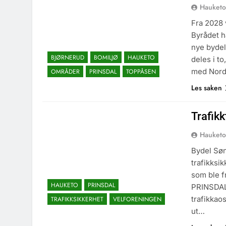
Hauketo
Fra 2028 
Byrådet h
nye bydel
BJØRNERUD
BOMILJØ
HAUKETO
deles i t
med Nord
OMRÅDER
PRINSDAL
TOPPÅSEN
Les saken
Trafikk
Hauketo
Bydel Søn
trafikksi
som ble f
HAUKETO
PRINSDAL
PRINSDAL:
trafikkaos
TRAFIKKSIKKERHET
VELFORENINGEN
ut…