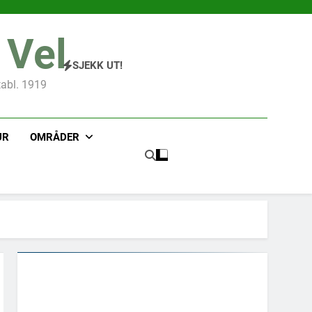
 Vel
SJEKK UT!
tabl. 1919
UR
OMRÅDER