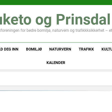
keto og Prinsdal
oreningen for bedre bomiljø, naturvern og trafikkksikkerhet – e
D DEG INN
BOMILJØ
NATURVERN
TRAFIKK
KULT
KALENDER