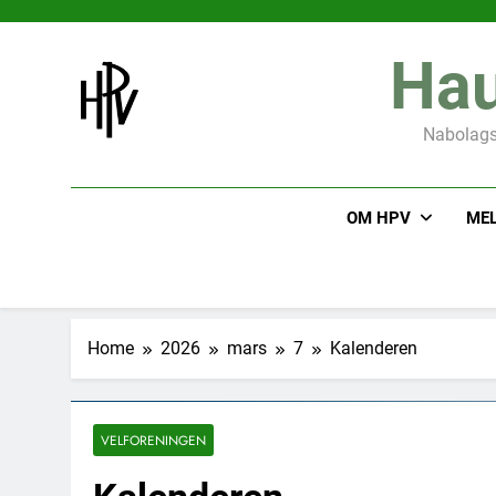
Skip
to
Hau
content
Nabolagsf
OM HPV
MEL
Home
2026
mars
7
Kalenderen
VELFORENINGEN