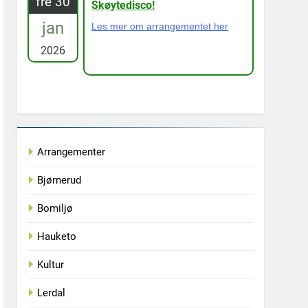
fre 30
Skøytedisco!
jan
Les mer om arrangementet her
2026
Arrangementer
Bjørnerud
Bomiljø
Hauketo
Kultur
Lerdal