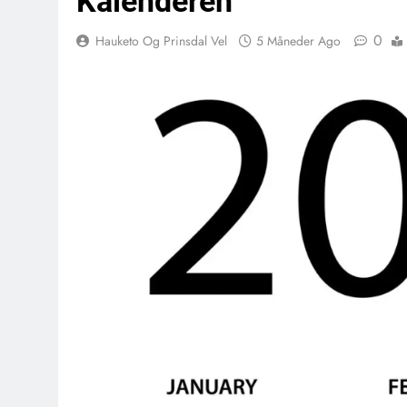
Kalenderen
0
Hauketo Og Prinsdal Vel
5 Måneder Ago