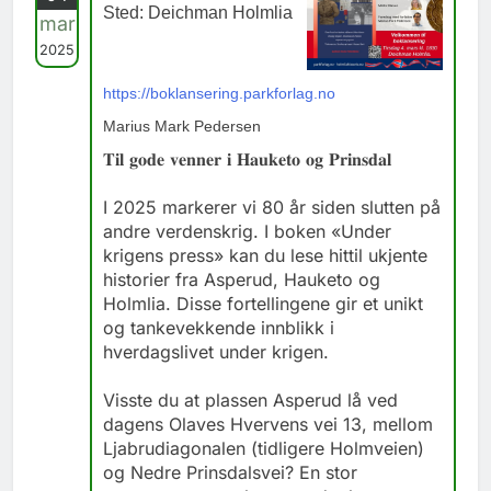
Sted: Deichman Holmlia
mar
2025
https://boklansering.parkforlag.no
Marius Mark Pedersen
𝐓𝐢𝐥 𝐠𝐨𝐝𝐞 𝐯𝐞𝐧𝐧𝐞𝐫 𝐢 𝐇𝐚𝐮𝐤𝐞𝐭𝐨 𝐨𝐠 𝐏𝐫𝐢𝐧𝐬𝐝𝐚𝐥
I 2025 markerer vi 80 år siden slutten på
andre verdenskrig. I boken «Under
krigens press» kan du lese hittil ukjente
historier fra Asperud, Hauketo og
Holmlia. Disse fortellingene gir et unikt
og tankevekkende innblikk i
hverdagslivet under krigen.
Visste du at plassen Asperud lå ved
dagens Olaves Hvervens vei 13, mellom
Ljabrudiagonalen (tidligere Holmveien)
og Nedre Prinsdalsvei? En stor