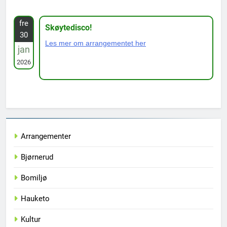
fre
Skøytedisco!
30
Les mer om arrangementet her
jan
2026
Arrangementer
Bjørnerud
Bomiljø
Hauketo
Kultur