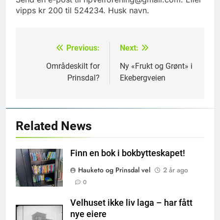
vipps kr
200 til 524234. Husk navn.
Previous:
Next:
Innleggsnavigasjon
Områdeskilt for
Ny «Frukt og Grønt» i
Prinsdal?
Ekebergveien
Related News
Finn en bok i bokbytteskapet!
Hauketo og Prinsdal vel
2 år ago
0
Velhuset ikke liv laga – har fått
nye eiere