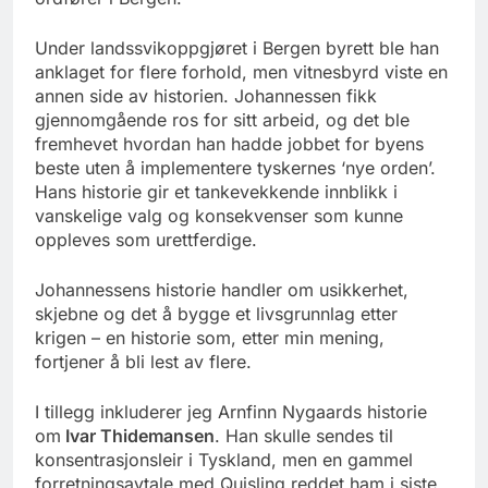
Under landssvikoppgjøret i Bergen byrett ble han
anklaget for flere forhold, men vitnesbyrd viste en
annen side av historien. Johannessen fikk
gjennomgående ros for sitt arbeid, og det ble
fremhevet hvordan han hadde jobbet for byens
beste uten å implementere tyskernes ‘nye orden’.
Hans historie gir et tankevekkende innblikk i
vanskelige valg og konsekvenser som kunne
oppleves som urettferdige.
Johannessens historie handler om usikkerhet,
skjebne og det å bygge et livsgrunnlag etter
krigen – en historie som, etter min mening,
fortjener å bli lest av flere.
I tillegg inkluderer jeg Arnfinn Nygaards historie
om
Ivar Thidemansen
. Han skulle sendes til
konsentrasjonsleir i Tyskland, men en gammel
forretningsavtale med Quisling reddet ham i siste