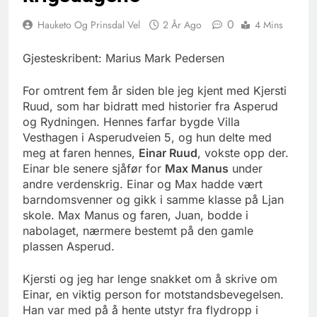
0
Hauketo Og Prinsdal Vel
2 År Ago
4 Mins
Gjesteskribent: Marius Mark Pedersen
For omtrent fem år siden ble jeg kjent med Kjersti
Ruud, som har bidratt med historier fra Asperud
og Rydningen. Hennes farfar bygde Villa
Vesthagen i Asperudveien 5, og hun delte med
meg at faren hennes,
Einar Ruud
, vokste opp der.
Einar ble senere sjåfør for
Max Manus
under
andre verdenskrig. Einar og Max hadde vært
barndomsvenner og gikk i samme klasse på Ljan
skole. Max Manus og faren, Juan, bodde i
nabolaget, nærmere bestemt på den gamle
plassen Asperud.
Kjersti og jeg har lenge snakket om å skrive om
Einar, en viktig person for motstandsbevegelsen.
Han var med på å hente utstyr fra flydropp i