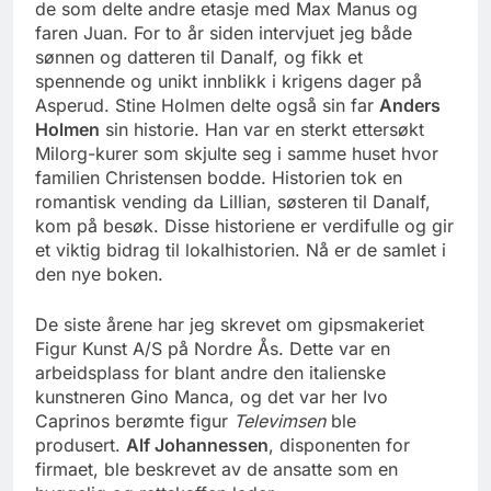
de som delte andre etasje med Max Manus og
faren Juan. For to år siden intervjuet jeg både
sønnen og datteren til Danalf, og fikk et
spennende og unikt innblikk i krigens dager på
Asperud. Stine Holmen delte også sin far
Anders
Holmen
sin historie. Han var en sterkt ettersøkt
Milorg-kurer som skjulte seg i samme huset hvor
familien Christensen bodde. Historien tok en
romantisk vending da Lillian, søsteren til Danalf,
kom på besøk. Disse historiene er verdifulle og gir
et viktig bidrag til lokalhistorien. Nå er de samlet i
den nye boken.
De siste årene har jeg skrevet om gipsmakeriet
Figur Kunst A/S på Nordre Ås. Dette var en
arbeidsplass for blant andre den italienske
kunstneren Gino Manca, og det var her Ivo
Caprinos berømte figur
Televimsen
ble
produsert.
Alf Johannessen
, disponenten for
firmaet, ble beskrevet av de ansatte som en