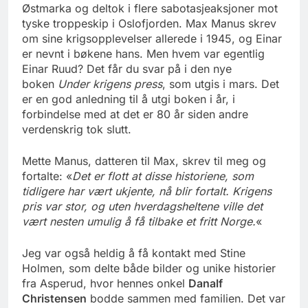
Østmarka og deltok i flere sabotasjeaksjoner mot
tyske troppeskip i Oslofjorden. Max Manus skrev
om sine krigsopplevelser allerede i 1945, og Einar
er nevnt i bøkene hans. Men hvem var egentlig
Einar Ruud? Det får du svar på i den nye
boken
Under krigens press
, som utgis i mars. Det
er en god anledning til å utgi boken i år, i
forbindelse med at det er 80 år siden andre
verdenskrig tok slutt.
Mette Manus, datteren til Max, skrev til meg og
fortalte: «
Det er flott at disse historiene, som
tidligere har vært ukjente, nå blir fortalt. Krigens
pris var stor, og uten hverdagsheltene ville det
vært nesten umulig å få tilbake et fritt Norge.
«
Jeg var også heldig å få kontakt med Stine
Holmen, som delte både bilder og unike historier
fra Asperud, hvor hennes onkel
Danalf
Christensen
bodde sammen med familien. Det var