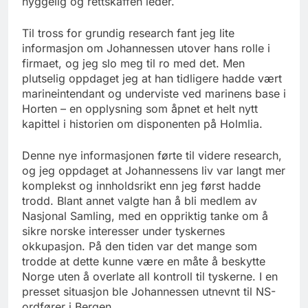
hyggelig og rettskaffen leder.
Til tross for grundig research fant jeg lite
informasjon om Johannessen utover hans rolle i
firmaet, og jeg slo meg til ro med det. Men
plutselig oppdaget jeg at han tidligere hadde vært
marineintendant og underviste ved marinens base i
Horten – en opplysning som åpnet et helt nytt
kapittel i historien om disponenten på Holmlia.
Denne nye informasjonen førte til videre research,
og jeg oppdaget at Johannessens liv var langt mer
komplekst og innholdsrikt enn jeg først hadde
trodd. Blant annet valgte han å bli medlem av
Nasjonal Samling, med en oppriktig tanke om å
sikre norske interesser under tyskernes
okkupasjon. På den tiden var det mange som
trodde at dette kunne være en måte å beskytte
Norge uten å overlate all kontroll til tyskerne. I en
presset situasjon ble Johannessen utnevnt til NS-
ordfører i Bergen.