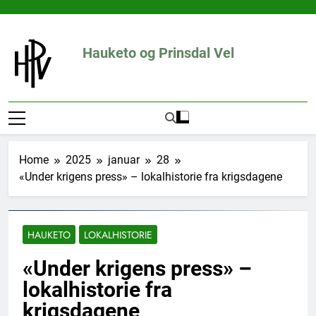
Skip
to
content
Hauketo og Prinsdal Vel
Home
2025
januar
28
«Under krigens press» – lokalhistorie fra krigsdagene
HAUKETO
LOKALHISTORIE
«Under krigens press» –
lokalhistorie fra
krigsdagene